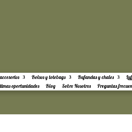
accesorios
Bolsos y totebags
Bufandas y chales
Luf
timas oportunidades
Blog
Sobre Nosotros
Preguntas frecuen