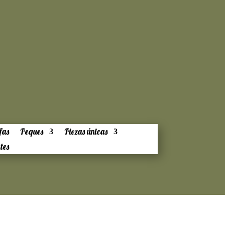
fas
Peques
Piezas únicas
tes