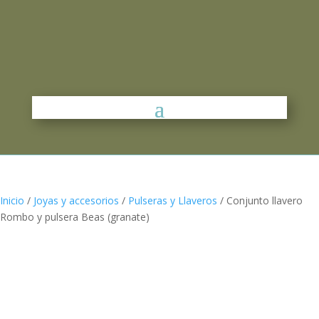
Inicio
/
Joyas y accesorios
/
Pulseras y Llaveros
/ Conjunto llavero
Rombo y pulsera Beas (granate)