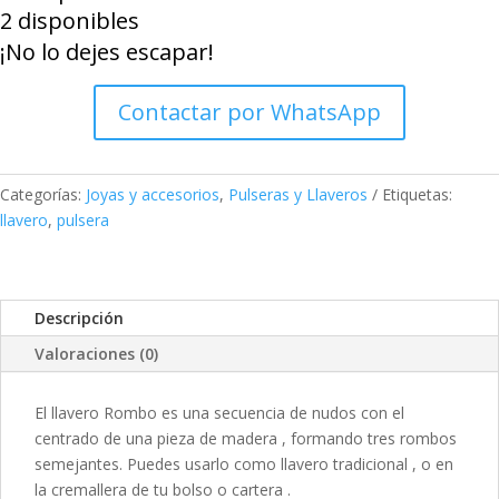
2 disponibles
y
¡No lo dejes escapar!
pulsera
Beas
(granate)
Contactar por WhatsApp
cantidad
Categorías:
Joyas y accesorios
,
Pulseras y Llaveros
Etiquetas:
llavero
,
pulsera
Descripción
Valoraciones (0)
El llavero Rombo es una secuencia de nudos con el
centrado de una pieza de madera , formando tres rombos
semejantes. Puedes usarlo como llavero tradicional , o en
la cremallera de tu bolso o cartera .