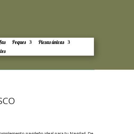
fas
Peques
Piezas únicas
tes
ISCO
 complemento navideño ideal para tu Navidad. De