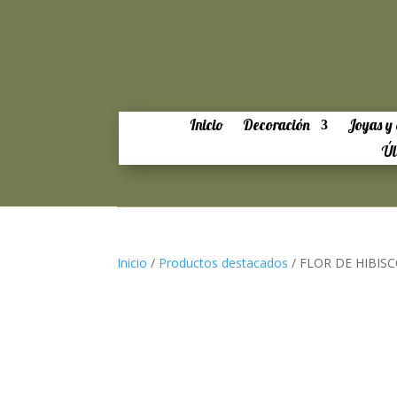
Inicio
Decoración
Joyas y 
Úl
Inicio
/
Productos destacados
/ FLOR DE HIBIS