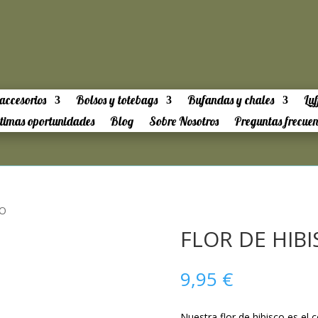
accesorios
Bolsos y totebags
Bufandas y chales
Luf
timas oportunidades
Blog
Sobre Nosotros
Preguntas frecuen
CO
FLOR DE HIB
9,95
€
Nuestra flor de hibisco es el