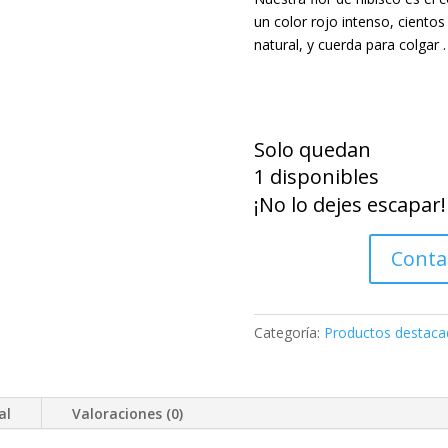
un color rojo intenso, cient
natural, y cuerda para colgar .
FLOR
DE
Solo quedan
HIBISCO
1 disponibles
cantidad
¡No lo dejes escapar!
Conta
Categoría:
Productos destaca
al
Valoraciones (0)