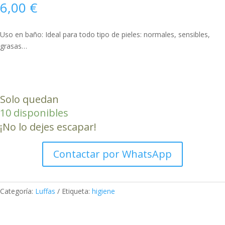
6,00
€
Uso en baño: Ideal para todo tipo de pieles: normales, sensibles,
grasas…
LUFFA
mediana
Solo quedan
(baño)
10 disponibles
cantidad
¡No lo dejes escapar!
Contactar por WhatsApp
Categoría:
Luffas
Etiqueta:
higiene