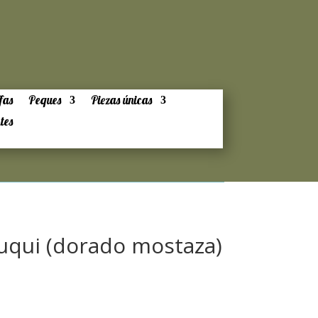
fas
Peques
Piezas únicas
tes
uqui (dorado mostaza)