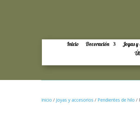
Inicio
Decoración
Joyas y 
Úl
Inicio
/
Joyas y accesorios
/
Pendientes de hilo
/ 