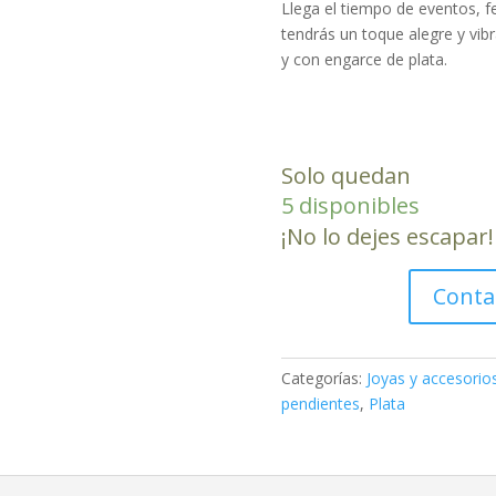
Llega el tiempo de eventos, fe
tendrás un toque alegre y vib
y con engarce de plata.
Pendientes
Cuqui
Solo quedan
(dorado
5 disponibles
mostaza)
¡No lo dejes escapar!
cantidad
Conta
Categorías:
Joyas y accesorio
pendientes
,
Plata