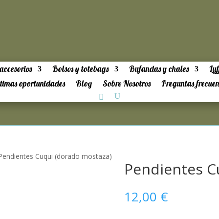
accesorios
Bolsos y totebags
Bufandas y chales
Luf
timas oportunidades
Blog
Sobre Nosotros
Preguntas frecuen
Pendientes Cuqui (dorado mostaza)
Pendientes C
12,00
€