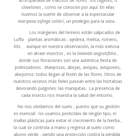
acompañada de macizos de flores : los tagetes, o
clavelones
, como se conocen por aquí. En ellas
tuvimos la suerte de observar a la espectacular
mariposa esfinge colibrí
, un privilegio para la vista .
Los márgenes del terreno están salpicados de
Luffa
plantas aromáticas : ajedrea, melisa, romero,
XXL
aunque en nuestra observación, la más exitosa
en atraer insectos , es la
lavanda angustifolia ,
donde sus floraciones son una auténtica fiesta de
polinizadores . Mariposas, abejas, avispas, avispones,
abejorros: todos llegan al festín de las flores. Otros de
nuestros vecinos más fieles pasean entre las hortalizas
devorando pulgones: las mariquitas. La presencia de
cada insecto nos muestra la salud del entorno.
No nos olvidamos del suelo , puesto que su gestión
es esencial : no usamos pesticidas de ningún tipo, ni
mallas plásticas para evitar el crecimiento de la hierba ,
la cual se controla a mano y regresa al suelo como
abono verde , siendo una protección contra la pérdida