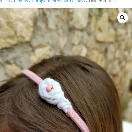
Inicio
/
Peques
/
Complementos para el pelo
/ Diadema Bella