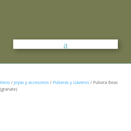
Inicio
/
Joyas y accesorios
/
Pulseras y Llaveros
/ Pulsera Beas
(granate)