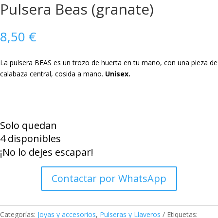
Pulsera Beas (granate)
8,50
€
La pulsera BEAS es un trozo de huerta en tu mano, con una pieza de
calabaza central, cosida a mano.
Unisex.
Pulsera
Beas
Solo quedan
(granate)
4 disponibles
cantidad
¡No lo dejes escapar!
Contactar por WhatsApp
Categorías:
Joyas y accesorios
,
Pulseras y Llaveros
Etiquetas: