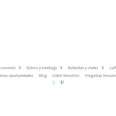
ccesorios
Bolsos y totebags
Bufandas y chales
Luf
timas oportunidades
Blog
Sobre Nosotros
Preguntas frecuen