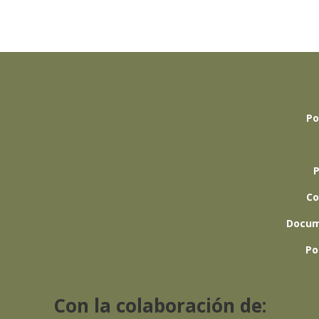
Po
P
Co
Docum
Po
Con la colaboración de: