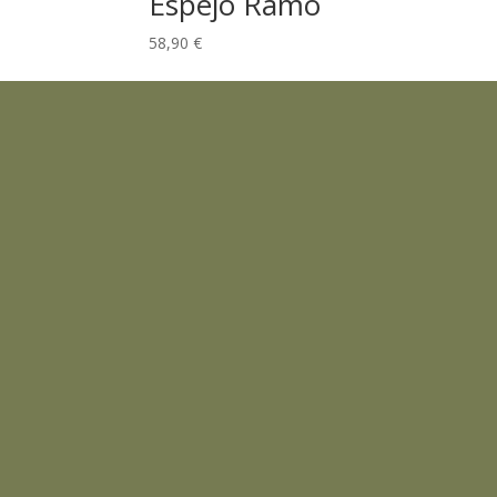
Espejo Ramo
58,90
€