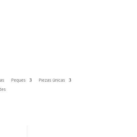
fas
Peques
Piezas únicas
tes