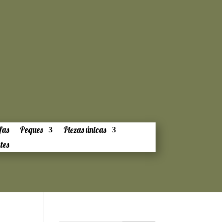
fas
Peques
Piezas únicas
tes