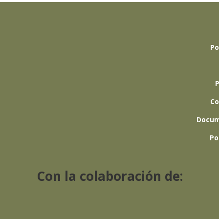
Po
P
Co
Docum
Po
Con la colaboración de: