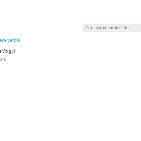
a Vergel
00
€