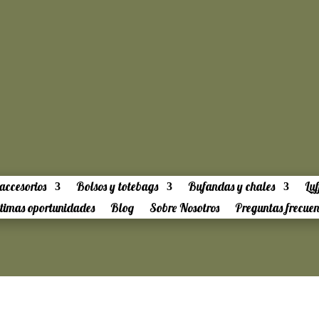
accesorios
Bolsos y totebags
Bufandas y chales
Luf
timas oportunidades
Blog
Sobre Nosotros
Preguntas frecuen