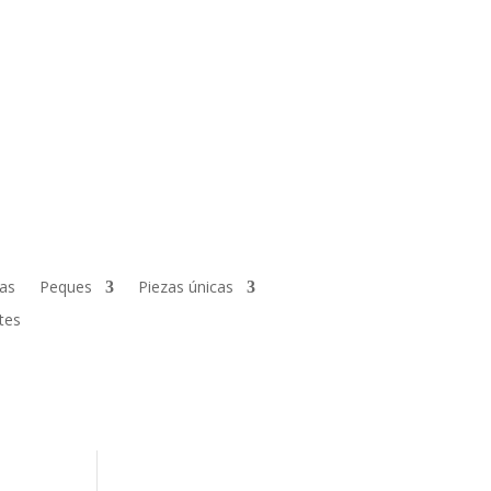
fas
Peques
Piezas únicas
tes