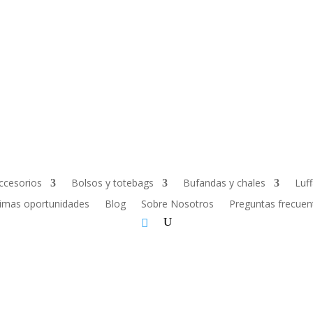
ccesorios
Bolsos y totebags
Bufandas y chales
Luf
timas oportunidades
Blog
Sobre Nosotros
Preguntas frecuen